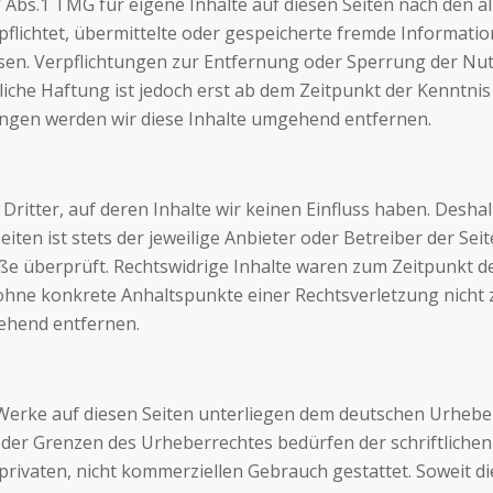
7 Abs.1
TMG
für eigene Inhalte auf diesen Seiten nach den a
erpflichtet, übermittelte oder gespeicherte fremde Inform
weisen. Verpflichtungen zur Entfernung oder Sperrung der 
iche Haftung ist jedoch erst ab dem Zeitpunkt der Kenntnis
gen werden wir diese Inhalte umgehend entfernen.
ritter, auf deren Inhalte wir keinen Einfluss haben. Desha
iten ist stets der jeweilige Anbieter oder Betreiber der Sei
ße überprüft. Rechtswidrige Inhalte waren zum Zeitpunkt d
och ohne konkrete Anhaltspunkte einer Rechtsverletzung nic
ehend entfernen.
d Werke auf diesen Seiten unterliegen dem deutschen Urheber
der Grenzen des Urheberrechtes bedürfen der schriftlichen 
rivaten, nicht kommerziellen Gebrauch gestattet. Soweit die 