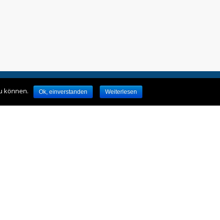
Karl-Marx-Str. 7 , 12043 Berlin
Telefon: + 49 (3​0) 12088224
Impressum
Datenschutz
u können.
Ok, einverstanden
Weiterlesen