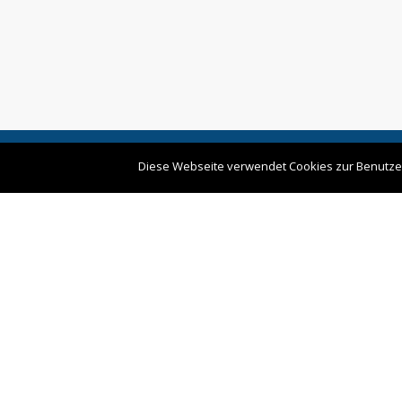
Aglaja Prz
Copyright © strategos Organisationsentwicklung
Diese Webseite verwendet Cookies zur Benutzer