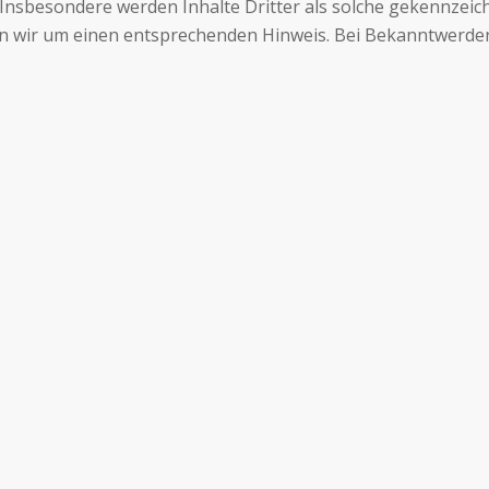
Insbesondere werden Inhalte Dritter als solche gekennzeichn
n wir um einen entsprechenden Hinweis. Bei Bekanntwerden
UND COACHES
DAS WIRD SIE INTERESSIEREN
v. Sichart
Leadership Campus…
oll
rase