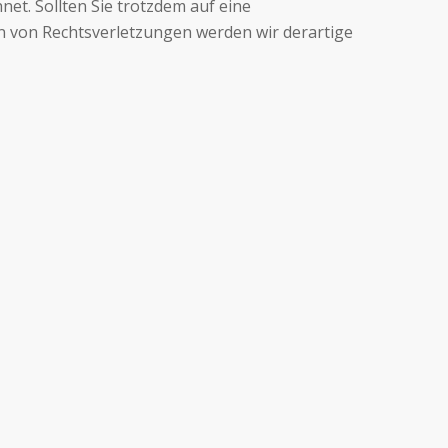
et. Sollten Sie trotzdem auf eine
 von Rechtsverletzungen werden wir derartige
STANDORTE
Strategos Institut Tübingen:
Schloßbergstr. 15, 72070 Tübingen
Telefon
: +49 (7071) 4 25 70
Strategos Institut Berlin: