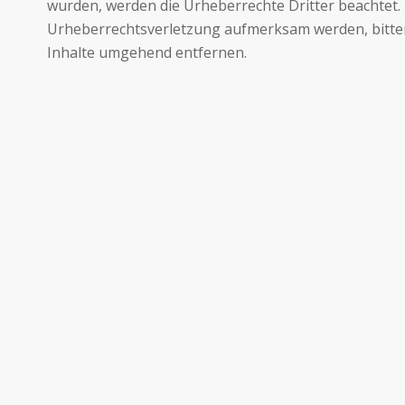
wurden, werden die Urheberrechte Dritter beachtet. 
Urheberrechtsverletzung aufmerksam werden, bitte
Inhalte umgehend entfernen.
STRATEGOS
BERATER 
ORGANISATIONSENTWICKLUNG
Dr. Astrid 
Ihre Partner für Strategie- und
Thomas Kn
Führungskräfteentwicklung
Karsten B